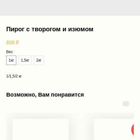
Пирог с творогом и изюмом
800
₽
Вес
1кг
1,5кг
2кг
1/1,5/2 кг
Возможно, Вам понравится
60