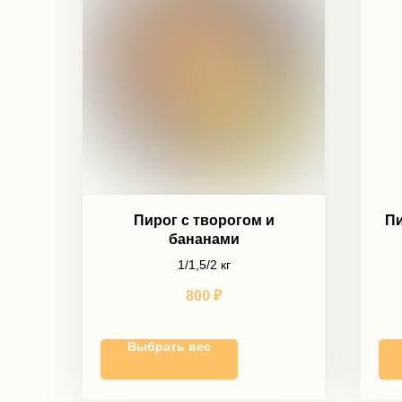
Пирог с творогом и
Пи
бананами
1/1,5/2 кг
800
₽
Выбрать вес