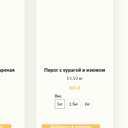
ареная
Пирог с курагой и изюмом
1/1,5/2 кг
800
₽
Вес
1кг
1,5кг
2кг
ну
Добавить в корзину