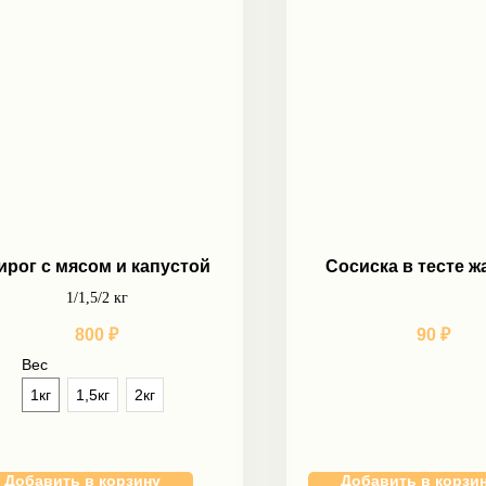
ирог с мясом и капустой
Сосиска в тесте ж
1/1,5/2 кг
800
₽
90
₽
Вес
1кг
1,5кг
2кг
Добавить в корзину
Добавить в корзи